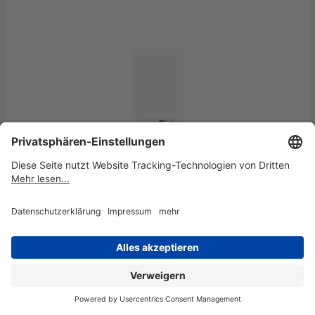
Rocada Whiteboard SKIN COLOUR 55 x 75
cm weiß
99,15 €*
Sofort verfügbar, Lieferzeit: 1-4 Werktage