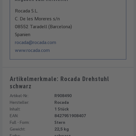
Rocada S.L.
C. De les Moreres s/n
08552 Taradell (Barcelona)
Spanien
rocada@rocada.com
www.rocada.com
Artikelmerkmale: Rocada Drehstuhl
schwarz
Artikel-Nr.:
R908490
Hersteller:
Rocada
Inhalt:
1 Stück
EAN:
8427951908407
Fuß - Form:
Stern
Gewicht:
22,5 kg
Farbe:
schwarz