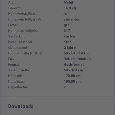
Art:
Mobil
Gewicht:
16,9 kg
Höhenverstellbar:
ja
Höhenverstellbar - Art:
stufenlos
Farbe:
grau
Hersteller Artikelnr.:
617
Verpackung:
Karton
Basis - Material:
Stahl
Garantiezeit:
2 Jahre
Produktmaße (LxBxH):
68 x 64 x 190 cm
Fuß:
Rollen, Rundfuß
Format:
Hochformat
Tafel - Größe:
68 x 104 cm
Höhe min.:
170,00 cm
Höhe max.:
190,00 cm
Papierhalter:
2
Downloads