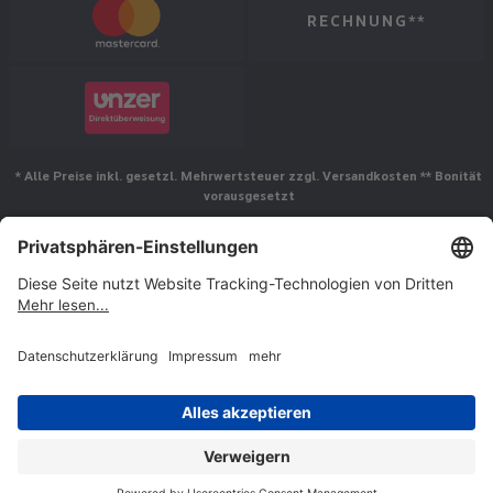
RECHNUNG**
* Alle Preise inkl. gesetzl. Mehrwertsteuer zzgl. Versandkosten ** Bonität
vorausgesetzt
Folgen Sie uns
© Jakob Maul GmbH,
Jakob-Maul-Str. 17, 64732 Bad König, Deutschland
Impressum
AGB
Widerrufsrecht
Vertrag widerrufen
Datenschutz