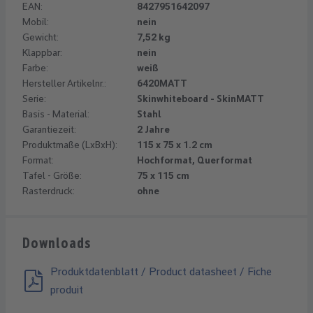
EAN:
8427951642097
Mobil:
nein
Gewicht:
7,52 kg
Klappbar:
nein
Farbe:
weiß
Hersteller Artikelnr.:
6420MATT
Serie:
Skinwhiteboard - SkinMATT
Basis - Material:
Stahl
Garantiezeit:
2 Jahre
Produktmaße (LxBxH):
115 x 75 x 1.2 cm
Format:
Hochformat, Querformat
Tafel - Größe:
75 x 115 cm
Rasterdruck:
ohne
Downloads
Produktdatenblatt / Product datasheet / Fiche
produit