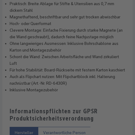
Praktisch: Breite Ablage für Stifte & Utensilien aus 0,7 mm
dickem Stahl
Magnethaftend, beschriftbar und sehr gut trocken abwischbar
Hoch- oder Querformat
Clevere Montage: Einfache Fixierung durch starke Magnete (an
die Wand geschraubt), dadurch feine Nachjustage möglich
Ohne langwieriges Ausmessen: Inklusive Bohrschablone aus
Karton und Montagezubehör
Schont die Wand: Zwischen Arbeitsfläche und Wand zirkuliert
Luft
Für hohe Stabilität: Board-Rückseite mit festem Karton kaschiert
Auch als Flipchart nutzen: Mit Flipchartblock inkl. Halterung
nachrüstbar (Art.-Nr. RD-6430R)
Inklusive Montagezubehör
Informationspflichten zur GPSR
Produktsicherheitsverordnung
Hersteller
Verantwortliche Person