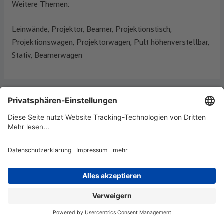
Weitere Themen:
Leinwände, Projektor, Beamer, Projektionstisch,
Projektionswagen, Projektorwagen, Pult höhenverstellbar,
Stativ, Beamerwagen
TELEFON
+49 6063 502-206
Montag - Donnerstag:
08:00 - 17:00 Uhr
Freitag:
08:00 - 14:00 Uhr
E-MAIL