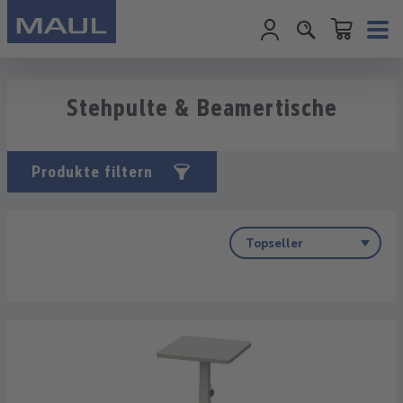
Warenkorb enth
Zum Hauptinhalt springen
Stehpulte & Beamertische
Produkte filtern