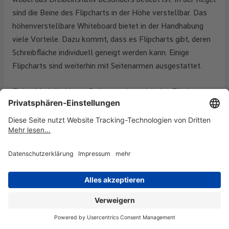
sind die Beine des Flipcharts in der Höhe verstellbar. Das
höhenverstellbare Whiteboard bietet in der Handhabung
viele Vorteile. Dazu kommt, dass es Flipcharts gibt, deren
Schreibfläche individuell geneigt werden kann. Einige
Flipcharts sind weiterhin mit Seitenarmen ausgestattet.
Einige Modelle bieten Rollen, sodass sich das Flipchart
problemlos transportieren lässt. Ein mobiles Flipchart auf
Rollen ist besonders dann empfehlenswert, wenn Sie es an
verschiedenen Orten nutzen wollen. Suchen Sie hingegen
ein Flipchart für den Konferenzraum, können Sie auch auf
ein feststehendes Modell setzen. Diese nutzen
beispielsweise einen Rundfuß, ein Dreibein oder einen
Sternfuß. Oftmals können die Flipcharts auch ganz einfach
zusammengeklappt und somit platzsparend verstaut
werden. Echte Allrounder sind drehbare Flipcharts. Sie sind
sowohl im Hoch- als auch im Querformat nutzbar und