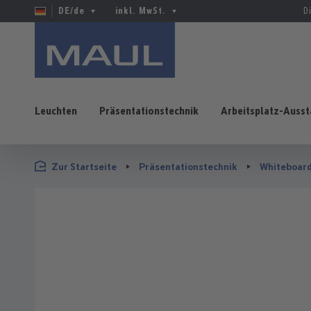
DE/de
inkl. MwSt.
D
Leuchten
Präsentationstechnik
Arbeitsplatz-Ausst
 Hauptinhalt springen
Zur Suche springen
Zur Hauptnavigation springen
Zur Startseite
Präsentationstechnik
Whiteboar
Bildergalerie überspringen