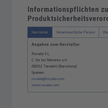
Informationspflichten z
Produktsicherheitsvero
Hersteller
Verantwortliche Person
War
Angaben zum Hersteller
Rocada S.L.
C. De les Moreres s/n
08552 Taradell (Barcelona)
Spanien
rocada@rocada.com
www.rocada.com