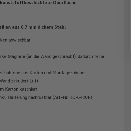
kunststoffbeschichtete Oberfläche
nsilien aus 0,7 mm dickem Stahl
cken abwischbar
arke Magnete (an die Wand geschraubt), dadurch feine
rschablone aus Karton und Montagezubehör
Wand zirkuliert Luft
em Karton kaschiert
inkl. Halterung nachrüstbar (Art.-Nr. RD-6430R)