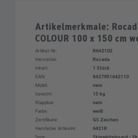
Artikelmerkmale: Rocad
COLOUR 100 x 150 cm w
Artikel-Nr.:
R642102
Hersteller:
Rocada
Inhalt:
1 Stück
EAN:
8427951642110
Mobil:
nein
Gewicht:
15 kg
Klappbar:
nein
Farbe:
weiß
Zertifikate:
GS Zeichen
Hersteller Artikelnr.:
6421R
Serie:
Skinwhiteboard - 