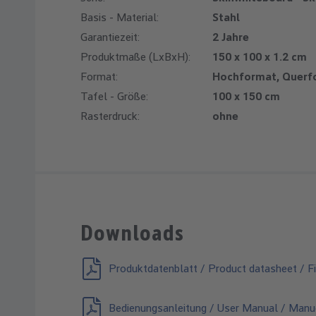
Basis - Material:
Stahl
Garantiezeit:
2 Jahre
Produktmaße (LxBxH):
150 x 100 x 1.2 cm
Format:
Hochformat, Querf
Tafel - Größe:
100 x 150 cm
Rasterdruck:
ohne
Downloads
Produktdatenblatt / Product datasheet / Fi
Bedienungsanleitung / User Manual / Manuel