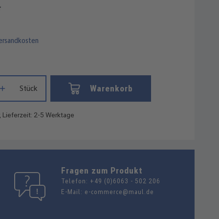
*
Versandkosten
Gib den gewünschten Wert ein oder benutze die Schaltflächen um die
Warenkorb
Stück
, Lieferzeit: 2-5 Werktage
Fragen zum Produkt
Telefon:
+49 (0)6063 - 502 206
E-Mail:
e-commerce@maul.de