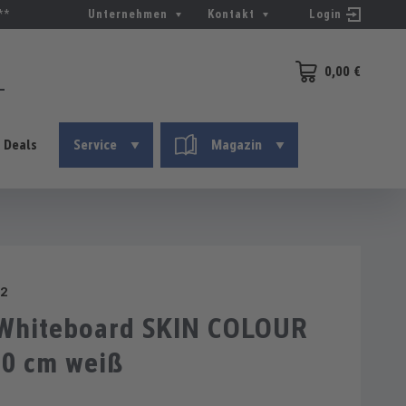
**
Unternehmen
Kontakt
Login
0,00 €
Warenkorb enthält 0
Deals
Service
Magazin
2
Whiteboard SKIN COLOUR
50 cm weiß