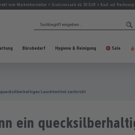
irekt vom Markenhersteller + Gratisversand ab 30 EUR + Kauf auf Rechnung
attung
Bürobedarf
Hygiene & Reinigung
Sale
n quecksilberhaltiges Leuchtmittel zerbricht
enn ein quecksilberhalt