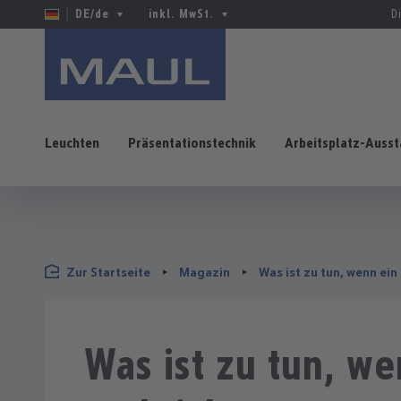
DE/de
inkl. MwSt.
D
Leuchten
Präsentationstechnik
Arbeitsplatz-Ausst
 Hauptinhalt springen
Zur Suche springen
Zur Hauptnavigation springen
Zur Startseite
Magazin
Was ist zu tun, wenn ei
Was ist zu tun, w