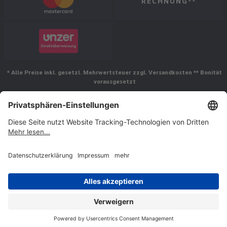
RECHNUNG**
* Alle Preise inkl. gesetzl. Mehrwertsteuer zzgl. Versandkosten ** Bonität
vorausgesetzt
Folgen Sie uns
© Jakob Maul GmbH,
Jakob-Maul-Str. 17, 64732 Bad König, Deutschland
Impressum
AGB
Widerrufsrecht
Vertrag widerrufen
Datenschutz