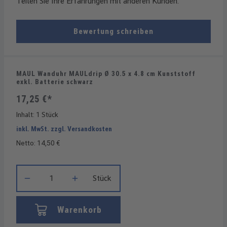
Teilen Sie Ihre Erfahrungen mit anderen Kunden.
Bewertung schreiben
MAUL Wanduhr MAULdrip Ø 30.5 x 4.8 cm Kunststoff
exkl. Batterie schwarz
17,25 €*
Inhalt:
1 Stück
inkl. MwSt. zzgl. Versandkosten
Netto: 14,50 €
Produkt Anzahl: Gib den gewünschten Wert ein oder benutze die
Stück
Warenkorb