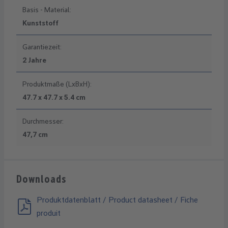
Basis - Material:
Kunststoff
Garantiezeit:
2 Jahre
Produktmaße (LxBxH):
47.7 x 47.7 x 5.4 cm
Durchmesser:
47,7 cm
Downloads
Produktdatenblatt / Product datasheet / Fiche
produit