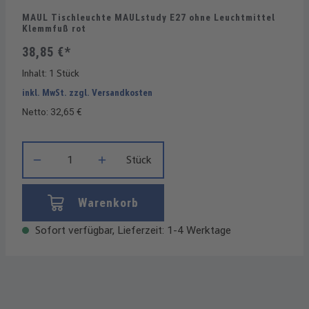
MAUL Tischleuchte MAULstudy E27 ohne Leuchtmittel
Klemmfuß rot
38,85 €*
Inhalt:
1 Stück
inkl. MwSt. zzgl. Versandkosten
Netto: 32,65 €
Produkt Anzahl: Gib den gewünschten Wert ein oder benutze die
Stück
Warenkorb
Sofort verfügbar, Lieferzeit: 1-4 Werktage