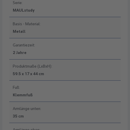
Serie:
MAULstudy
Basis - Material:
Metall
Garantiezeit:
2 Jahre
Produktmaße (LxBxH):
59.5 x 17 x 44 cm
Fuß:
Klemmfuß
Armlänge unten:
35 cm
Armlänge oben: