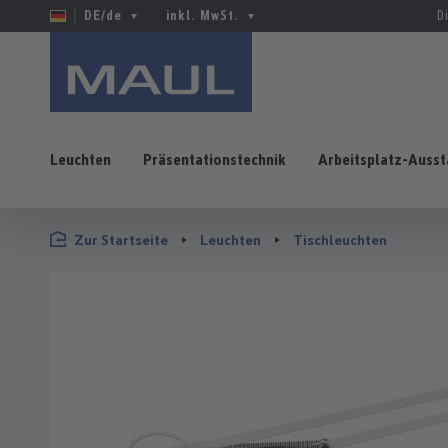
DE/de
inkl. MwSt.
D
Leuchten
Präsentationstechnik
Arbeitsplatz-Ausst
 Hauptinhalt springen
Zur Suche springen
Zur Hauptnavigation springen
Zur Startseite
Leuchten
Tischleuchten
Bildergalerie überspringen