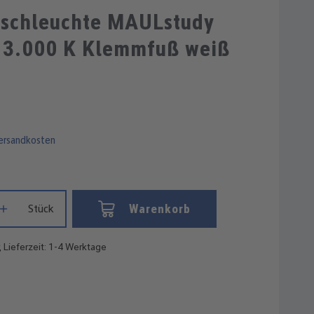
schleuchte MAULstudy
 3.000 K Klemmfuß weiß
Versandkosten
Gib den gewünschten Wert ein oder benutze die Schaltflächen um die
Warenkorb
Stück
, Lieferzeit: 1-4 Werktage