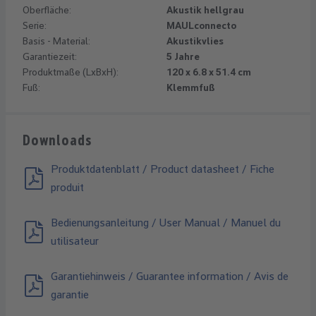
Oberfläche:
Akustik hellgrau
Serie:
MAULconnecto
Basis - Material:
Akustikvlies
Garantiezeit:
5 Jahre
Produktmaße (LxBxH):
120 x 6.8 x 51.4 cm
Fuß:
Klemmfuß
Downloads
Produktdatenblatt / Product datasheet / Fiche
produit
Bedienungsanleitung / User Manual / Manuel du
utilisateur
Garantiehinweis / Guarantee information / Avis de
garantie