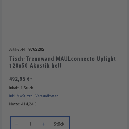
Artikel-Nr.:
9762202
Tisch-Trennwand MAULconnecto Uplight
120x50 Akustik hell
492,95 €*
Inhalt:
1 Stück
inkl. MwSt. zzgl. Versandkosten
Netto: 414,24 €
Produkt Anzahl: Gib den gewünschten Wert ein oder benutze di
Stück