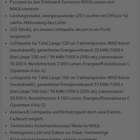
Passend zu den Stellwand-Systemen MAULcocoon und
MAULconnecto
Leistungsstarke, energiesparende LED-Leuchte mit Diffusor für
sanfte Abblendung des Lichts
LED-Modul, als lineare Lichtquelle dezent in ein Profil
eingesetzt
Lichtquelle für Tafel Länge 120 cm: Farbtemperatur 4000 Kelvin
(neutralweiß), gewichteter Energieverbrauch 20 kWh/1000 h
(bei Länge 120 cm) / 96 kWh/1000 h (500 cm), Lebensdauer
50.000 h, Nutzlichtstrom 2.900 Lumen, Energieeffizienzklasse C
(Spektrum A bis G)
Lichtquelle für Tafel Länge 160 cm: Farbtemperatur 4000 Kelvin
(neutralweiß), gewichteter Energieverbrauch 27 kWh/1000 h
(bei Länge 160 cm) / 96 kWh/1000 h (500 cm), Lebensdauer
50.000 h, Nutzlichtstrom 4.100 Lumen, Energieeffizienzklasse C
(Spektrum A bis G)
Austausch Lichtquelle und Betriebsgerät durch eine Elektro-
Fachkraft möglich
Technisches Sicherheitskonzept Made by MAUL
Homogenes Licht und Schutz vor Staub: Hochwertige
Polycarbonat-Streuscheibe, einfach zu reinigen