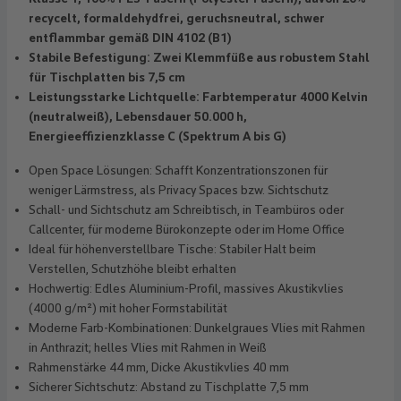
recycelt, formaldehydfrei, geruchsneutral, schwer
entflammbar gemäß DIN 4102 (B1)
Stabile Befestigung: Zwei Klemmfüße aus robustem Stahl
für Tischplatten bis 7,5 cm
Leistungsstarke Lichtquelle: Farbtemperatur 4000 Kelvin
(neutralweiß), Lebensdauer 50.000 h,
Energieeffizienzklasse C (Spektrum A bis G)
Open Space Lösungen: Schafft Konzentrationszonen für
weniger Lärmstress, als Privacy Spaces bzw. Sichtschutz
Schall- und Sichtschutz am Schreibtisch, in Teambüros oder
Callcenter, für moderne Bürokonzepte oder im Home Office
Ideal für höhenverstellbare Tische: Stabiler Halt beim
Verstellen, Schutzhöhe bleibt erhalten
Hochwertig: Edles Aluminium-Profil, massives Akustikvlies
(4000 g/m²) mit hoher Formstabilität
Moderne Farb-Kombinationen: Dunkelgraues Vlies mit Rahmen
in Anthrazit; helles Vlies mit Rahmen in Weiß
Rahmenstärke 44 mm, Dicke Akustikvlies 40 mm
Sicherer Sichtschutz: Abstand zu Tischplatte 7,5 mm