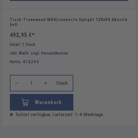
Tisch-Trennwand MAULconnecto Uplight 120x50 Akustik
hell
492,95 €*
Inhalt:
1 Stück
inkl. MwSt. zzgl. Versandkosten
Netto: 414,24 €
Produkt Anzahl: Gib den gewünschten Wert ein oder benutze die
Stück
Warenkorb
Sofort verfügbar, Lieferzeit: 1-4 Werktage