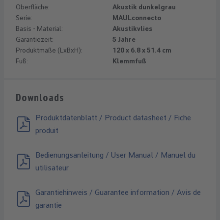
Oberfläche:
Akustik dunkelgrau
Serie:
MAULconnecto
Basis - Material:
Akustikvlies
Garantiezeit:
5 Jahre
Produktmaße (LxBxH):
120 x 6.8 x 51.4 cm
Fuß:
Klemmfuß
Downloads
Produktdatenblatt / Product datasheet / Fiche
produit
Bedienungsanleitung / User Manual / Manuel du
utilisateur
Garantiehinweis / Guarantee information / Avis de
garantie