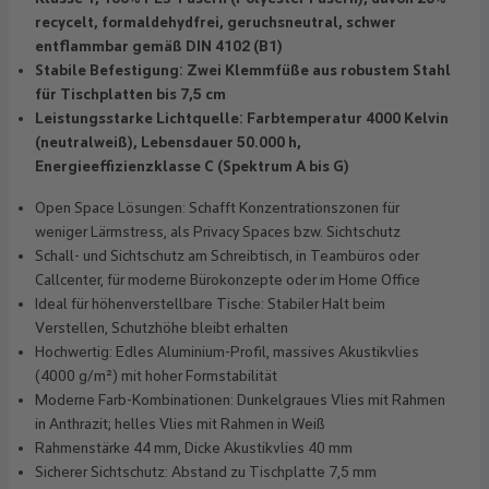
recycelt, formaldehydfrei, geruchsneutral, schwer
entflammbar gemäß DIN 4102 (B1)
Stabile Befestigung: Zwei Klemmfüße aus robustem Stahl
für Tischplatten bis 7,5 cm
Leistungsstarke Lichtquelle: Farbtemperatur 4000 Kelvin
(neutralweiß), Lebensdauer 50.000 h,
Energieeffizienzklasse C (Spektrum A bis G)
Open Space Lösungen: Schafft Konzentrationszonen für
weniger Lärmstress, als Privacy Spaces bzw. Sichtschutz
Schall- und Sichtschutz am Schreibtisch, in Teambüros oder
Callcenter, für moderne Bürokonzepte oder im Home Office
Ideal für höhenverstellbare Tische: Stabiler Halt beim
Verstellen, Schutzhöhe bleibt erhalten
Hochwertig: Edles Aluminium-Profil, massives Akustikvlies
(4000 g/m²) mit hoher Formstabilität
Moderne Farb-Kombinationen: Dunkelgraues Vlies mit Rahmen
in Anthrazit; helles Vlies mit Rahmen in Weiß
Rahmenstärke 44 mm, Dicke Akustikvlies 40 mm
Sicherer Sichtschutz: Abstand zu Tischplatte 7,5 mm