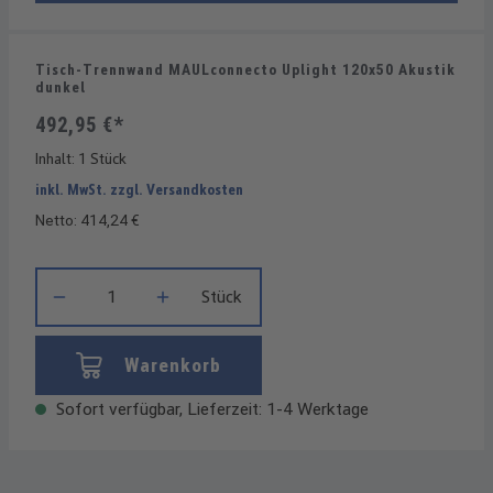
Tisch-Trennwand MAULconnecto Uplight 120x50 Akustik
dunkel
492,95 €*
Inhalt:
1 Stück
inkl. MwSt. zzgl. Versandkosten
Netto: 414,24 €
Produkt Anzahl: Gib den gewünschten Wert ein oder benutze die
Stück
Warenkorb
Sofort verfügbar, Lieferzeit: 1-4 Werktage