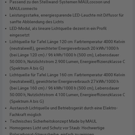
Passend zu den Stellwand-Systemen MAULcocoon und
MAULconnecto
Leistungsstarke, energiesparende LED-Leuchte mit Diffusor für
sanfte Abblendung des Lichts
LED-Modul, als lineare Lichtquelle dezent in ein Profil
eingesetzt
Lichtquelle für Tafel Länge 120 cm: Farbtemperatur 4000 Kelvin
(neutralweiß), gewichteter Energieverbrauch 20 kWh/1000 h
(bei Länge 120 cm) / 96 kWh/1000 h (500 cm), Lebensdauer
50.000 h, Nutzlichtstrom 2.900 Lumen, Energieeffizienzklasse C
(Spektrum A bis G)
Lichtquelle für Tafel Länge 160 cm: Farbtemperatur 4000 Kelvin
(neutralweiß), gewichteter Energieverbrauch 27 kWh/1000 h
(bei Länge 160 cm) / 96 kWh/1000 h (500 cm), Lebensdauer
50.000 h, Nutzlichtstrom 4.100 Lumen, Energieeffizienzklasse C
(Spektrum A bis G)
Austausch Lichtquelle und Betriebsgerät durch eine Elektro-
Fachkraft möglich
Technisches Sicherheitskonzept Made by MAUL
Homogenes Licht und Schutz vor Staub: Hochwertige
Polycarbonat-Streuscheibe, einfach zu reinigen