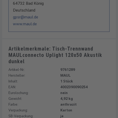
64732 Bad König
Deutschland
gpsr@maul.de
www.maul.de
Artikelmerkmale: Tisch-Trennwand
MAULconnecto Uplight 120x50 Akustik
dunkel
Artikel-Nr.:
9761289
Hersteller:
MAUL
Inhalt:
1 Stück
EAN:
4002390090254
Eurolochung:
nein
Gewicht:
4,92 kg
Farbe:
anthrazit
Verpackung:
Karton
SB-Verpackung:
ja