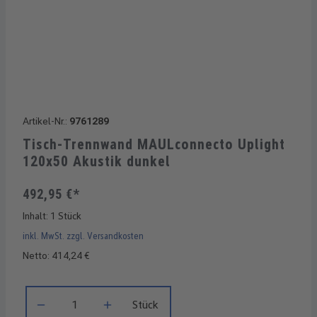
Artikel-Nr.:
9761289
Tisch-Trennwand MAULconnecto Uplight
120x50 Akustik dunkel
492,95 €*
Inhalt:
1 Stück
inkl. MwSt. zzgl. Versandkosten
Netto: 414,24 €
Produkt Anzahl: Gib den gewünschten Wert ein oder benutze di
Stück