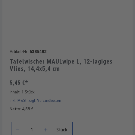
Artikel-Nr.:
6385482
Tafelwischer MAULwipe L, 12-lagiges
Vlies, 14,4x5,4 cm
5,45 €*
Inhalt:
1 Stück
inkl. MwSt. zzgl. Versandkosten
Netto: 4,58 €
Produkt Anzahl: Gib den gewünschten Wert ein oder benutze di
Stück