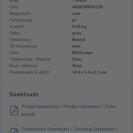
Inhalt:
1 Stück
EAN:
4002390041225
Magnetisch:
nein
Eurolochung:
ja
Gewicht:
0,06 kg
Farbe:
grau
Verpackung:
Beutel
SB-Verpackung:
nein
Serie:
MAULwipe
Tafelwischer - Material:
Vlies
Basis - Material:
Vlies
Produktmaße (LxBxH):
14.4 x 5.4 x 3.9 cm
Downloads
Produktdatenblatt / Product datasheet / Fiche
produit
Technisches Datenblatt / Technical Datasheet /