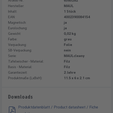
Artikel-Nr.:
6385282
Hersteller:
MAUL
Inhalt:
1 Stück
EAN:
4002390084154
Magnetisch:
ja
Eurolochung:
ja
Gewicht:
0,02 kg
Farbe:
grau
Verpackung:
Folie
SB-Verpackung:
nein
Serie:
MAULcleany
Tafelwischer - Material:
Filz
Basis - Material:
Filz
Garantiezeit:
2 Jahre
Produktmaße (LxBxH):
11.5 x 6 x 2.1 cm
Downloads
Produktdatenblatt / Product datasheet / Fiche