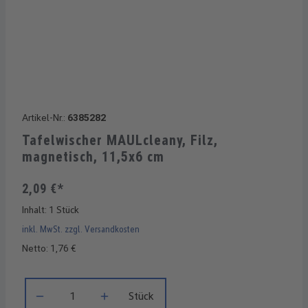
Artikel-Nr.:
6385282
Tafelwischer MAULcleany, Filz,
magnetisch, 11,5x6 cm
2,09 €*
Inhalt:
1 Stück
inkl. MwSt. zzgl. Versandkosten
Netto: 1,76 €
Produkt Anzahl: Gib den gewünschten Wert ein oder benutze di
Stück