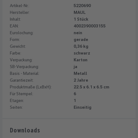
Artikel-Nr.:
5220690
Hersteller:
MAUL
Inhalt:
1 Stück
EAN:
4002390003155
Eurolochung:
nein
Form:
gerade
Gewicht:
0,36 kg
Farbe:
schwarz
Verpackung:
Karton
SB-Verpackung:
ja
Basis - Material:
Metall
Garantiezeit:
2 Jahre
Produktmaße (LxBxH):
22.5 x 6.1 x 6.5 cm
Für Stempel:
6
Etagen:
1
Seiten:
Einseitig
Downloads