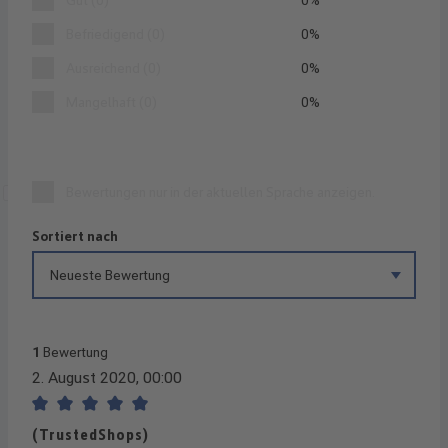
Befriedigend (0)
0%
Ausreichend (0)
0%
Mangelhaft (0)
0%
Bewertungen nur in der aktuellen Sprache anzeigen.
Sortiert nach
1
Bewertung
2. August 2020, 00:00
Bewertung mit 5 von 5 Sternen
(TrustedShops)