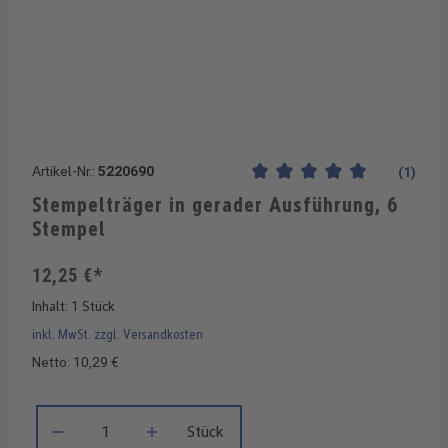
Artikel-Nr.:
5220690
(1)
Durchschnittliche Bewertung
Stempelträger in gerader Ausführung, 6
Stempel
12,25 €*
Inhalt:
1 Stück
inkl. MwSt. zzgl. Versandkosten
Netto: 10,29 €
Produkt Anzahl: Gib den gewünschten Wert ein oder benutze di
Stück