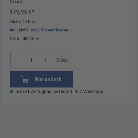
Stand
579,95 €*
Inhalt:
1 Stück
inkl. MwSt. zzgl. Versandkosten
Netto: 487,35 €
Produkt Anzahl: Gib den gewünschten Wert ein oder benutze die
Stück
Warenkorb
Sofort verfügbar, Lieferzeit: 4-7 Werktage