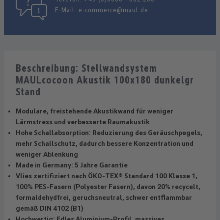
E-Mail:
e-commerce@maul.de
Beschreibung: Stellwandsystem
MAULcocoon Akustik 100x180 dunkelgr
Stand
Modulare, freistehende Akustikwand für weniger
Lärmstress und verbesserte Raumakustik
Hohe Schallabsorption: Reduzierung des Geräuschpegels,
mehr Schallschutz, dadurch bessere Konzentration und
weniger Ablenkung
Made in Germany: 5 Jahre Garantie
Vlies zertifiziert nach ÖKO-TEX® Standard 100 Klasse 1,
100% PES-Fasern (Polyester Fasern), davon 20% recycelt,
formaldehydfrei, geruchsneutral, schwer entflammbar
gemäß DIN 4102 (B1)
Hochwertig: Edles Aluminium-Profil, massives