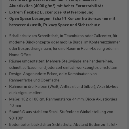
Akustikvlies (4000 g/m²) mit hoher Formstabilität
Extrem flexibel: Lückenlose Klettverbindung
Open Space Lösungen: Schafft Konzentrationszonen mit
besserer Akustik, Privacy Space und Sichtschutz
Schallschutz am Schreibtisch, in Teambüros oder Callcenter, für
moderne Bürokonzepte oder mobile Büros, im Konferenzzimmer
oder Besprechungsraum, für eine Raum in Raum-Lösung oder im
Home Office
Räume umgestalten: Mehrere Stellwände aneinanderreihen,
schnell aufbauen und jederzeit einfach werkzeuglos umstellen
Design: Abgerundete Ecken, edle Kombination von
Rahmenfarbe und Oberfläche
Rahmen in drei Farben (Weiß, Anthrazit und Silber), Akustikvlies
dunkelgrau meliert
Maße: 182 x 100 cm, Rahmenstärke 44 mm, Dicke Akustikvlies
40 mm
Standfuß aus stabilem Stahl. Stufenlose Winkelstellung von
90-180°
Bodentiefer, blickdichter Sichtschutz: Abstand Boden zu Tafel-