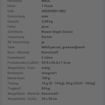
Hersteller:
MAUL
Inhalt:
1 Stück
EAN:
4002390011853
Eurolochung:
nein
Gewicht:
2,49 kg
Farbe:
grau
Zertifikate:
Blauer Engel (Solar)
Verpackung:
Karton
SB-Verpackung:
ja
Serie:
MAULparcel, greener@work
Basis - Material:
Kunststoff
Garantiezeit:
3 Jahre
Produktmaße (LxBxH):
39.9 x 30.4 x 7.6 cm
Wiegefläche - Form:
eckig
Bedienpult:
integriert
Mindestlast:
100 g
Teilung:
10 g (0 - 10 kg), 50 g (10,01 - 50 kg)
Tragkraft:
50 kg
Wiegefläche - Material:
Kunststoff
Wiegefläche - Größe:
30 x 30 cm