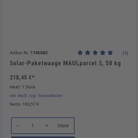
Artikel-Nr.:
1745082
(1)
Durchschnittliche Bewertung
Solar-Paketwaage MAULparcel S, 50 kg
218,45 €*
Inhalt:
1 Stück
inkl. MwSt. zzgl. Versandkosten
Netto: 183,57 €
Produkt Anzahl: Gib den gewünschten Wert ein oder benutze di
Stück