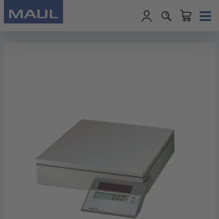
Warenkorb enth
Zum Hauptinhalt springen
Bildergalerie überspringen