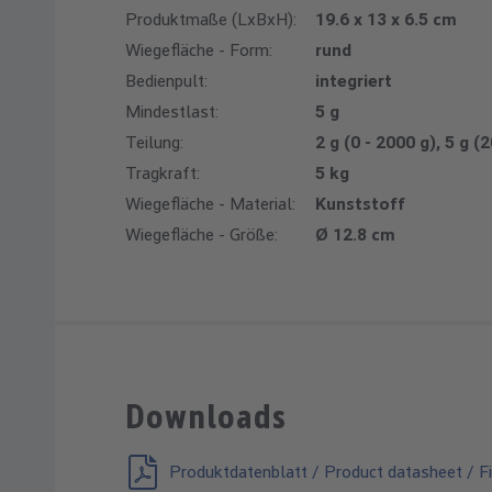
Produktmaße (LxBxH):
19.6 x 13 x 6.5 cm
Wiegefläche - Form:
rund
Bedienpult:
integriert
Mindestlast:
5 g
Teilung:
2 g (0 - 2000 g), 5 g (
Tragkraft:
5 kg
Wiegefläche - Material:
Kunststoff
Wiegefläche - Größe:
Ø 12.8 cm
Downloads
Produktdatenblatt / Product datasheet / Fi