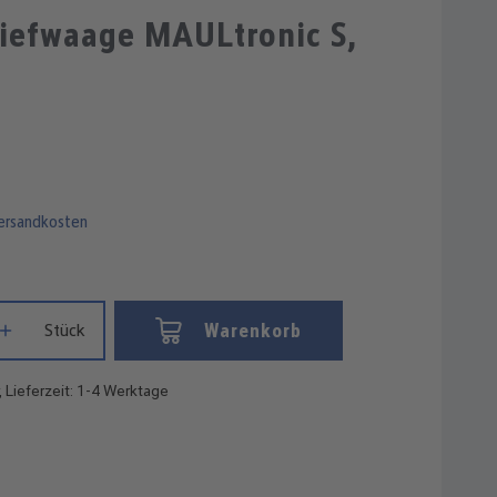
Durchschnittliche Bewertung von 3 vo
riefwaage MAULtronic S,
Versandkosten
Gib den gewünschten Wert ein oder benutze die Schaltflächen um die
Warenkorb
Stück
, Lieferzeit: 1-4 Werktage