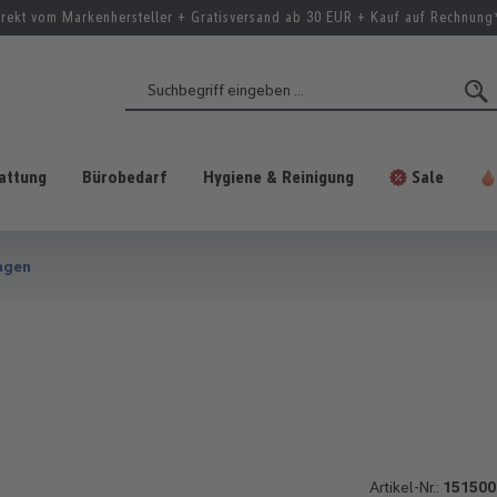
irekt vom Markenhersteller + Gratisversand ab 30 EUR + Kauf auf Rechnung
attung
Bürobedarf
Hygiene & Reinigung
Sale
agen
Artikel-Nr.:
151500