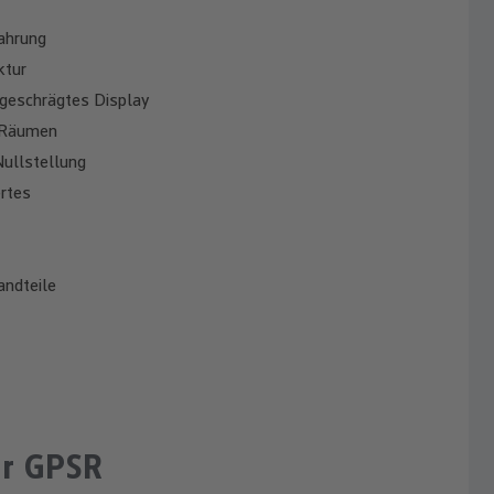
ahrung
ktur
bgeschrägtes Display
n Räumen
Nullstellung
rtes
andteile
ur GPSR