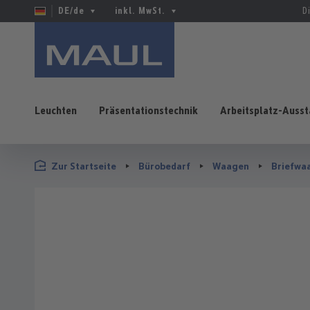
DE/de
inkl. MwSt.
D
Leuchten
Präsentationstechnik
Arbeitsplatz-Ausst
 Hauptinhalt springen
Zur Suche springen
Zur Hauptnavigation springen
Zur Startseite
Bürobedarf
Waagen
Briefwa
Bildergalerie überspringen