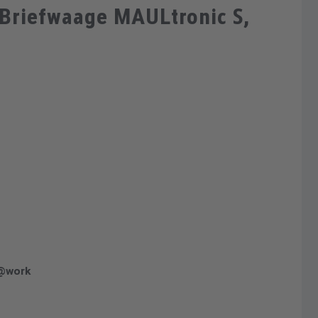
-Briefwaage MAULtronic S,
r@work