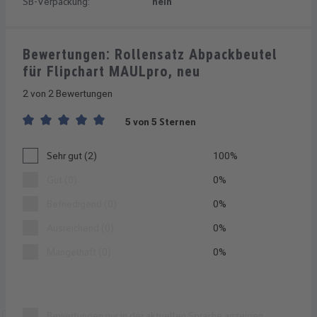
SB-Verpackung:
nein
Bewertungen: Rollensatz Abpackbeutel
für Flipchart MAULpro, neu
2 von 2 Bewertungen
5 von 5 Sternen
Durchschnittliche Bewertung von 5 von 5 Sternen
Sehr gut (2)
100%
Gut (0)
0%
Befriedigend (0)
0%
Ausreichend (0)
0%
Mangelhaft (0)
0%
Bewertungen nur in der aktuellen Sprache anzeigen.