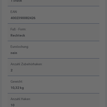
1 Stück
EAN:
4002390082426
Fuß - Form:
Rechteck
Eurolochung:
nein
Anzahl Zubehörhaken:
2
Gewicht:
10,32 kg
Anzahl Haken:
10