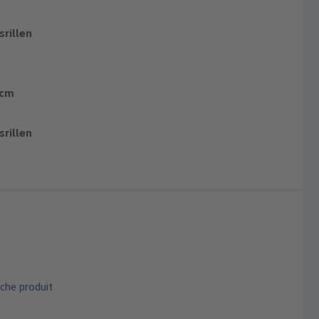
rillen
 cm
rillen
che produit