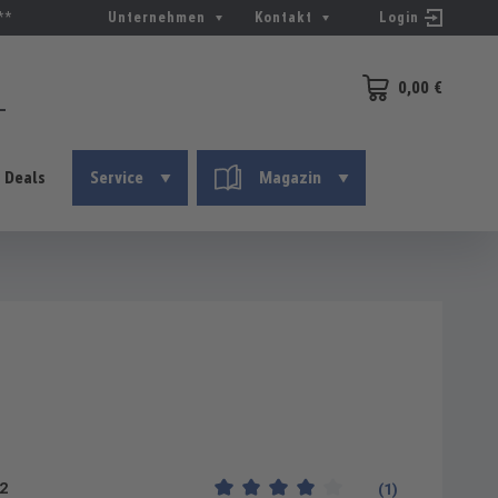
**
Unternehmen
Kontakt
Login
0,00 €
Warenkorb enthält 0
Deals
Service
Magazin
2
(1)