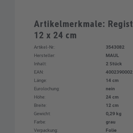
Artikelmerkmale: Regist
12 x 24 cm
Artikel-Nr.:
3543082
Hersteller:
MAUL
Inhalt:
2 Stück
EAN:
4002390002
Länge:
14 cm
Eurolochung:
nein
Höhe:
24 cm
Breite:
12 cm
Gewicht:
0,29 kg
Farbe:
grau
Verpackung:
Folie