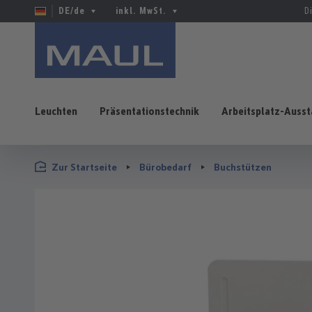
DE/de
inkl. MwSt.
D
Leuchten
Präsentationstechnik
Arbeitsplatz-Ausst
 Hauptinhalt springen
Zur Suche springen
Zur Hauptnavigation springen
Zur Startseite
Bürobedarf
Buchstützen
Bildergalerie überspringen