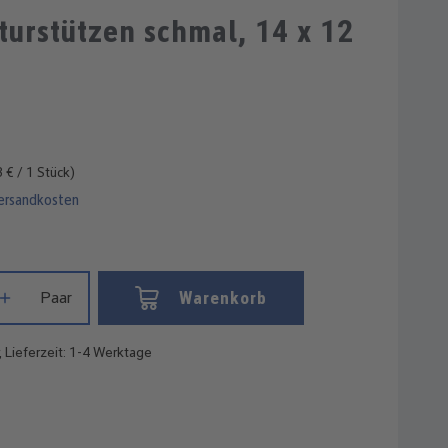
Durchschnittliche Bewertung von 4 vo
turstützen schmal, 14 x 12
 € / 1 Stück)
Versandkosten
Gib den gewünschten Wert ein oder benutze die Schaltflächen um die
Warenkorb
Paar
, Lieferzeit: 1-4 Werktage