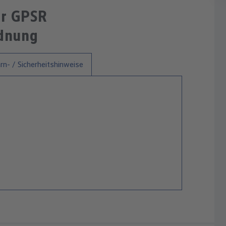
ur GPSR
rdnung
n- / Sicherheitshinweise