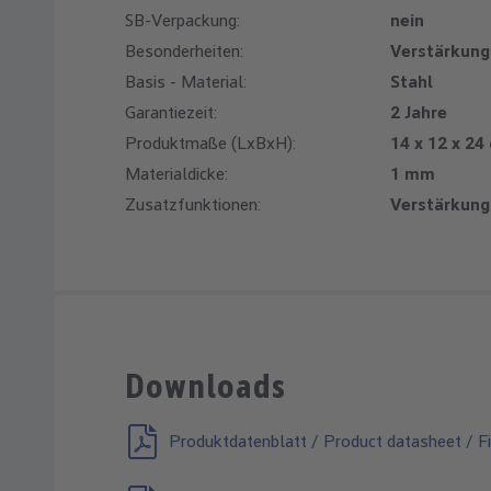
SB-Verpackung:
nein
Besonderheiten:
Verstärkungs
Basis - Material:
Stahl
Garantiezeit:
2 Jahre
Produktmaße (LxBxH):
14 x 12 x 24
Materialdicke:
1 mm
Zusatzfunktionen:
Verstärkungs
Downloads
Produktdatenblatt / Product datasheet / Fi