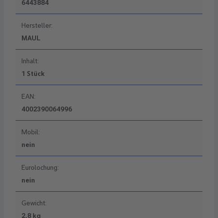
6443884
Hersteller:
MAUL
Inhalt:
1 Stück
EAN:
4002390064996
Mobil:
nein
Eurolochung:
nein
Gewicht:
2,8 kg