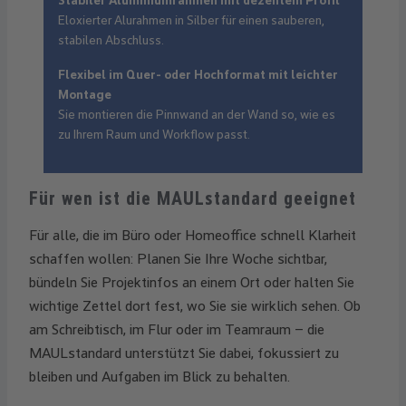
Stabiler Aluminiumrahmen mit dezentem Profil
Eloxierter Alurahmen in Silber für einen sauberen,
stabilen Abschluss.
Flexibel im Quer- oder Hochformat mit leichter
Montage
Sie montieren die Pinnwand an der Wand so, wie es
zu Ihrem Raum und Workflow passt.
Für wen ist die MAULstandard geeignet
Für alle, die im Büro oder Homeoffice schnell Klarheit
schaffen wollen: Planen Sie Ihre Woche sichtbar,
bündeln Sie Projektinfos an einem Ort oder halten Sie
wichtige Zettel dort fest, wo Sie sie wirklich sehen. Ob
am Schreibtisch, im Flur oder im Teamraum – die
MAULstandard unterstützt Sie dabei, fokussiert zu
bleiben und Aufgaben im Blick zu behalten.