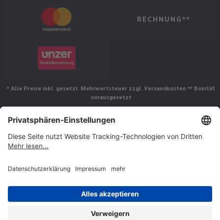
RECHNUNG**
* Alle Preise inkl. gesetzl. Mehrwertsteuer zzgl. Versandkosten ** Bonität
vorausgesetzt
Folgen Sie uns
© Jakob Maul GmbH,
Jakob-Maul-Str. 17, 64732 Bad König, Deutschland