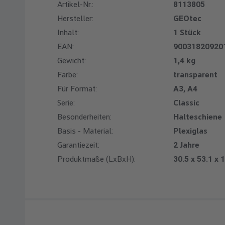
Artikel-Nr.:
8113805
Hersteller:
GEOtec
Inhalt:
1 Stück
EAN:
90031820920
Gewicht:
1,4 kg
Farbe:
transparent
Für Format:
A3, A4
Serie:
Classic
Besonderheiten:
Halteschiene
Basis - Material:
Plexiglas
Garantiezeit:
2 Jahre
Produktmaße (LxBxH):
30.5 x 53.1 x 