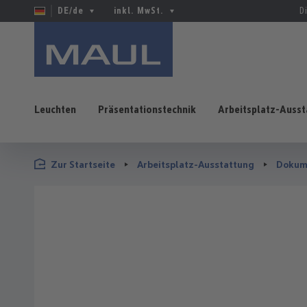
DE/de
inkl. MwSt.
D
Leuchten
Präsentationstechnik
Arbeitsplatz-Ausst
 Hauptinhalt springen
Zur Suche springen
Zur Hauptnavigation springen
Zur Startseite
Arbeitsplatz-Ausstattung
Dokume
Bildergalerie überspringen