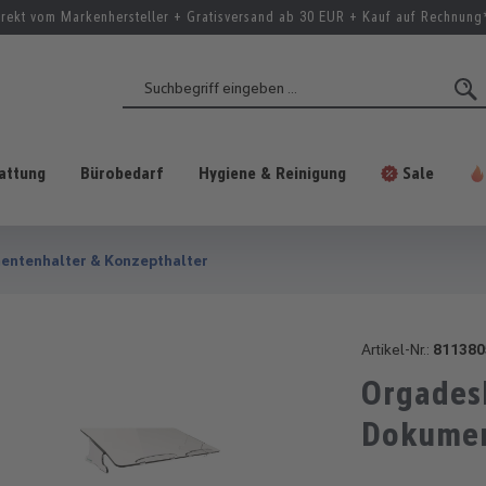
irekt vom Markenhersteller + Gratisversand ab 30 EUR + Kauf auf Rechnung
attung
Bürobedarf
Hygiene & Reinigung
Sale
ntenhalter & Konzepthalter
Artikel-Nr.:
811380
Orgadesk
Dokumen