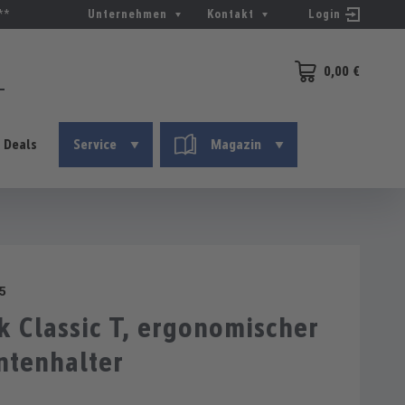
**
Unternehmen
Kontakt
Login
0,00 €
Warenkorb enthält 0
Deals
Service
Magazin
5
 Classic T, ergonomischer
tenhalter