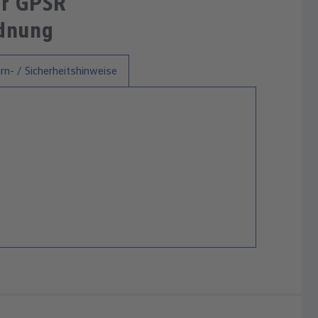
ur GPSR
rdnung
n- / Sicherheitshinweise