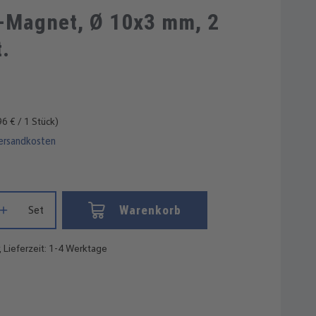
Durchschnittliche Bewertung von 5 vo
Magnet, Ø 10x3 mm, 2
t.
96 € / 1 Stück)
Versandkosten
Gib den gewünschten Wert ein oder benutze die Schaltflächen um die
Warenkorb
Set
, Lieferzeit: 1-4 Werktage