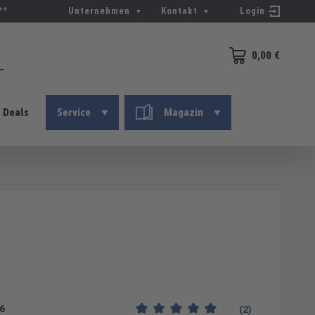
**
Unternehmen
Kontakt
Login
0,00 €
Warenkorb enthält 0
Deals
Service
Magazin
6
(2)