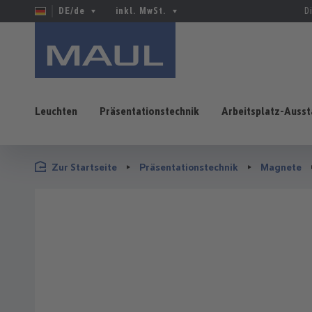
DE/de
inkl. MwSt.
D
Leuchten
Präsentationstechnik
Arbeitsplatz-Ausst
 Hauptinhalt springen
Zur Suche springen
Zur Hauptnavigation springen
Zur Startseite
Präsentationstechnik
Magnete
Bildergalerie überspringen