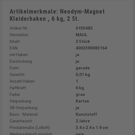
Artikelmerkmale: Neodym-Magnet
Kleiderhaken , 6 kg, 2 St.
Artikel-Nr.:
6155482
Hersteller:
MAUL
Inhalt:
2 Stück
EAN:
4002390083164
mit Haken:
ja
Eurolochung:
ja
Form:
gerade
Gewicht:
0,01 kg
Anzahl Haken:
1
Haftkraft:
6 kg
Farbe:
grau
Verpackung:
Karton
SB-Verpackung:
ja
Basis - Material:
Kunststoff
Garantiezeit:
2 Jahre
Produktmaße (LxBxH):
3.4 x 2.4 x 1.9 cm
Werbeaufdruck möglich:
nein