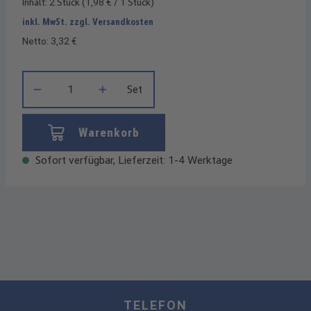
Inhalt:
2 Stück
(1,98 € / 1 Stück)
inkl. MwSt. zzgl. Versandkosten
Netto: 3,32 €
Produkt Anzahl: Gib den gewünschten Wert ein oder benutze die
Set
Warenkorb
Sofort verfügbar, Lieferzeit: 1-4 Werktage
TELEFON