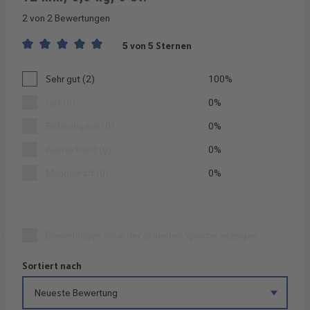
2 von 2 Bewertungen
5 von 5 Sternen
Durchschnittliche Bewertung von 5 von 5 Sternen
Sehr gut (2)
100%
Gut (0)
0%
Befriedigend (0)
0%
Ausreichend (0)
0%
Mangelhaft (0)
0%
Bewertungen nur in der aktuellen Sprache anzeigen.
Sortiert nach