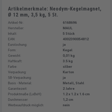
Artikelmerkmale: Neodym-Kegelmagnet,
Ø 12 mm, 3,5 kg, 5 St.
Artikel-Nr.:
6168696
Hersteller:
MAUL
Inhalt:
5 Stück
EAN:
4002390054812
Eurolochung:
ja
Form:
Kegel
Gewicht:
0,01 kg
Haftkraft:
3.5 kg
Farbe:
silber
Verpackung:
Karton
SB-Verpackung:
ja
Basis - Material:
Metall, Stahl
Garantiezeit:
2 Jahre
Produktmaße (LxBxH):
1.2 x 1.2 x 1.6 cm
Durchmesser:
1,2 cm
Werbeaufdruck möglich:
nein