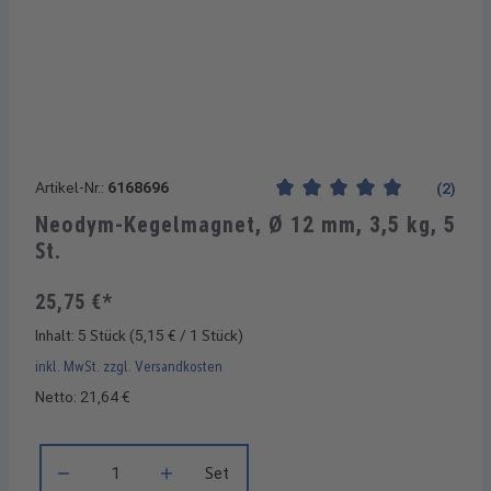
Artikel-Nr.:
6168696
(2)
Durchschnittliche Bewertung
Neodym-Kegelmagnet, Ø 12 mm, 3,5 kg, 5
St.
25,75 €*
Inhalt:
5 Stück
(5,15 € / 1 Stück)
inkl. MwSt. zzgl. Versandkosten
Netto: 21,64 €
Produkt Anzahl: Gib den gewünschten Wert ein oder benutze di
Set