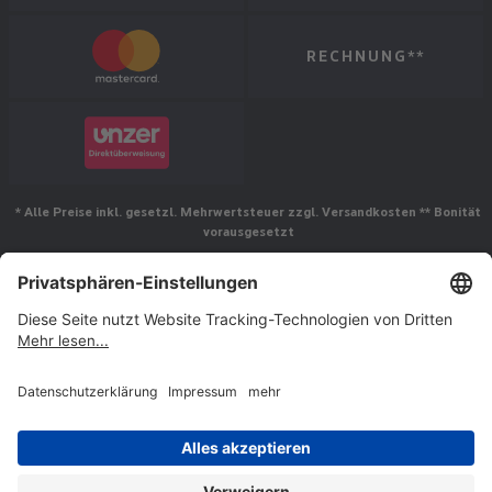
RECHNUNG**
* Alle Preise inkl. gesetzl. Mehrwertsteuer zzgl. Versandkosten ** Bonität
vorausgesetzt
Folgen Sie uns
© Jakob Maul GmbH,
Jakob-Maul-Str. 17, 64732 Bad König, Deutschland