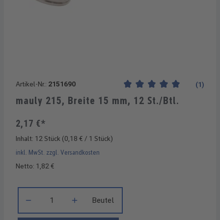
Artikel-Nr.:
2151690
(1)
Durchschnittliche Bewertung
mauly 215, Breite 15 mm, 12 St./Btl.
2,17 €*
Inhalt:
12 Stück
(0,18 € / 1 Stück)
inkl. MwSt. zzgl. Versandkosten
Netto: 1,82 €
Produkt Anzahl: Gib den gewünschten Wert ein oder benutze di
Beutel