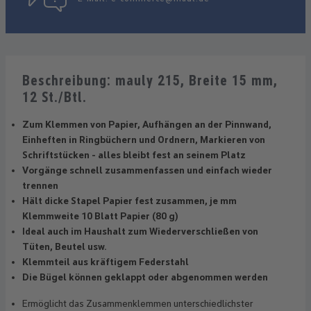
Beschreibung: mauly 215, Breite 15 mm,
12 St./Btl.
Zum Klemmen von Papier, Aufhängen an der Pinnwand,
Einheften in Ringbüchern und Ordnern, Markieren von
Schriftstücken - alles bleibt fest an seinem Platz
Vorgänge schnell zusammenfassen und einfach wieder
trennen
Hält dicke Stapel Papier fest zusammen, je mm
Klemmweite 10 Blatt Papier (80 g)
Ideal auch im Haushalt zum Wiederverschließen von
Tüten, Beutel usw.
Klemmteil aus kräftigem Federstahl
Die Bügel können geklappt oder abgenommen werden
Ermöglicht das Zusammenklemmen unterschiedlichster