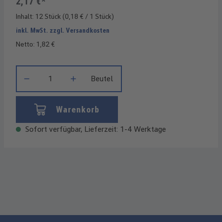
2,17 €*
Inhalt:
12 Stück
(0,18 € / 1 Stück)
inkl. MwSt. zzgl. Versandkosten
Netto: 1,82 €
Produkt Anzahl: Gib den gewünschten Wert ein oder benutze die
Beutel
Warenkorb
Sofort verfügbar, Lieferzeit: 1-4 Werktage