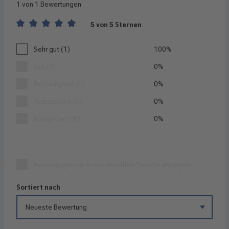
1 von 1 Bewertungen
5 von 5 Sternen
Durchschnittliche Bewertung von 5 von 5 Sternen
Sehr gut (1)
100%
Gut (0)
0%
Befriedigend (0)
0%
Ausreichend (0)
0%
Mangelhaft (0)
0%
Bewertungen nur in der aktuellen Sprache anzeigen.
Sortiert nach