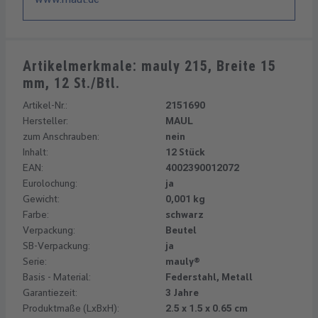
Artikelmerkmale: mauly 215, Breite 15
mm, 12 St./Btl.
Artikel-Nr.:
2151690
Hersteller:
MAUL
zum Anschrauben:
nein
Inhalt:
12 Stück
EAN:
4002390012072
Eurolochung:
ja
Gewicht:
0,001 kg
Farbe:
schwarz
Verpackung:
Beutel
SB-Verpackung:
ja
Serie:
mauly®
Basis - Material:
Federstahl, Metall
Garantiezeit:
3 Jahre
Produktmaße (LxBxH):
2.5 x 1.5 x 0.65 cm