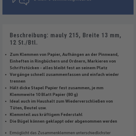
Beschreibung: mauly 215, Breite 13 mm,
12 St./Btl.
Zum Klemmen von Papier, Aufhängen an der Pinnwand,
Einheften in Ringbüchern und Ordnern, Markieren von
Schriftstücken - alles bleibt fest an seinem Platz
Vorgänge schnell zusammenfassen und einfach wieder
trennen
Hält dicke Stapel Papier fest zusammen, je mm
Klemmweite 10 Blatt Papier (80 g)
Ideal auch im Haushalt zum Wiederverschließen von
Tüten, Beutel usw.
Klemmteil aus kräftigem Federstahl
Die Bügel können geklappt oder abgenommen werden
Ermöglicht das Zusammenklemmen unterschiedlichster