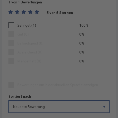
1 von 1 Bewertungen
5 von 5 Sternen
Durchschnittliche Bewertung von 5 von 5 Sternen
Sehr gut (1)
100%
Gut (0)
0%
Befriedigend (0)
0%
Ausreichend (0)
0%
Mangelhaft (0)
0%
Bewertungen nur in der aktuellen Sprache anzeigen.
Sortiert nach