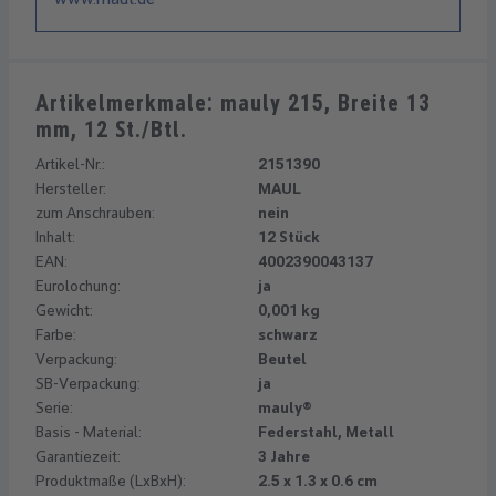
Artikelmerkmale: mauly 215, Breite 13
mm, 12 St./Btl.
Artikel-Nr.:
2151390
Hersteller:
MAUL
zum Anschrauben:
nein
Inhalt:
12 Stück
EAN:
4002390043137
Eurolochung:
ja
Gewicht:
0,001 kg
Farbe:
schwarz
Verpackung:
Beutel
SB-Verpackung:
ja
Serie:
mauly®
Basis - Material:
Federstahl, Metall
Garantiezeit:
3 Jahre
Produktmaße (LxBxH):
2.5 x 1.3 x 0.6 cm