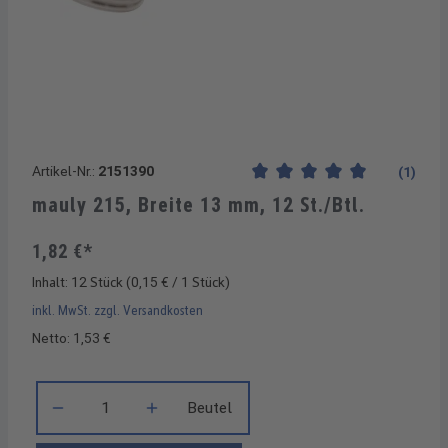
Artikel-Nr.:
2151390
(1)
Durchschnittliche Bewertung
mauly 215, Breite 13 mm, 12 St./Btl.
1,82 €*
Inhalt:
12 Stück
(0,15 € / 1 Stück)
inkl. MwSt. zzgl. Versandkosten
Netto: 1,53 €
Produkt Anzahl: Gib den gewünschten Wert ein oder benutze di
Beutel