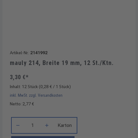
Artikel-Nr.:
2141992
mauly 214, Breite 19 mm, 12 St./Ktn.
3,30 €*
Inhalt:
12 Stück
(0,28 € / 1 Stück)
inkl. MwSt. zzgl. Versandkosten
Netto: 2,77 €
Produkt Anzahl: Gib den gewünschten Wert ein oder benutze di
Karton