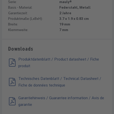
Serie:
mauly®
Basis - Material:
Federstahl, Metall
Garantiezeit:
2 Jahre
Produktmaße (LxBxH):
3.7 x 1.9 x 0.83 cm
Breite:
19 mm
Klemmweite:
7 mm
Downloads
Produktdatenblatt / Product datasheet / Fiche
produit
Technisches Datenblatt / Technical Datasheet /
Fiche de données technique
Garantiehinweis / Guarantee information / Avis de
garantie