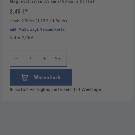
Magnetstreifen 0,5 cm x100 cm, 2 St./Set
2,45 €*
Inhalt:
2 Stück
(1,23 € / 1 Stück)
inkl. MwSt. zzgl. Versandkosten
Netto: 2,06 €
Produkt Anzahl: Gib den gewünschten Wert ein oder benutze die
Set
Warenkorb
Sofort verfügbar, Lieferzeit: 1-4 Werktage