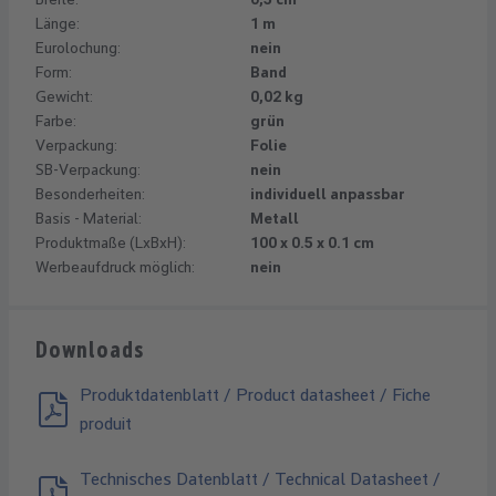
Länge:
1 m
Eurolochung:
nein
Form:
Band
Gewicht:
0,02 kg
Farbe:
grün
Verpackung:
Folie
SB-Verpackung:
nein
Besonderheiten:
individuell anpassbar
Basis - Material:
Metall
Produktmaße (LxBxH):
100 x 0.5 x 0.1 cm
Werbeaufdruck möglich:
nein
Downloads
Produktdatenblatt / Product datasheet / Fiche
produit
Technisches Datenblatt / Technical Datasheet /