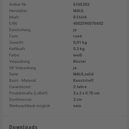
Artikel-Nr.:
6165202
Hersteller:
MAUL
Inhalt:
8 Stück
EAN:
4002390075602
Eurolochung:
ja
Form:
rund
Gewicht:
0,01 kg
Haftkraft:
0.3 kg
Farbe:
weiß
Verpackung:
Blister
SB-Verpackung:
ja
Serie:
MAULsolid
Basis - Material:
Kunststoff
Garantiezeit:
2 Jahre
Produktmaße (LxBxH):
2 x 2 x 0.75 cm
Durchmesser:
2 cm
Werbeaufdruck möglich:
nein
Downloads