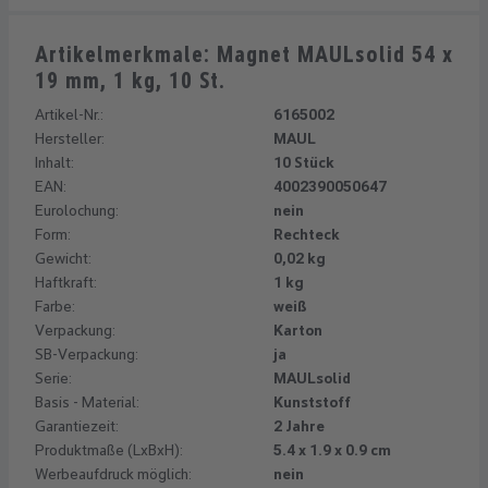
Artikelmerkmale: Magnet MAULsolid 54 x
19 mm, 1 kg, 10 St.
Artikel-Nr.:
6165002
Hersteller:
MAUL
Inhalt:
10 Stück
EAN:
4002390050647
Eurolochung:
nein
Form:
Rechteck
Gewicht:
0,02 kg
Haftkraft:
1 kg
Farbe:
weiß
Verpackung:
Karton
SB-Verpackung:
ja
Serie:
MAULsolid
Basis - Material:
Kunststoff
Garantiezeit:
2 Jahre
Produktmaße (LxBxH):
5.4 x 1.9 x 0.9 cm
Werbeaufdruck möglich:
nein