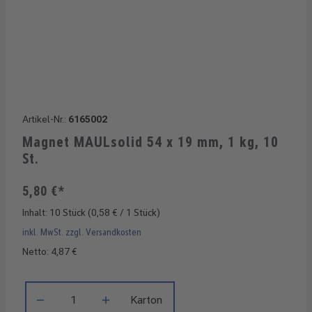
Artikel-Nr.:
6165002
Magnet MAULsolid 54 x 19 mm, 1 kg, 10
St.
5,80 €*
Inhalt:
10 Stück
(0,58 € / 1 Stück)
inkl. MwSt. zzgl. Versandkosten
Netto: 4,87 €
Produkt Anzahl: Gib den gewünschten Wert ein oder benutze di
Karton