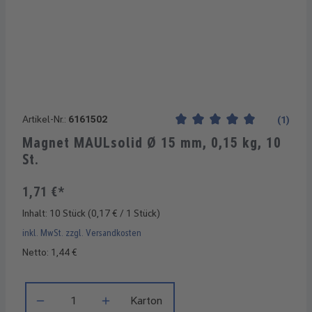
Artikel-Nr.:
6161502
(1)
Durchschnittliche Bewertung
Magnet MAULsolid Ø 15 mm, 0,15 kg, 10
St.
1,71 €*
Inhalt:
10 Stück
(0,17 € / 1 Stück)
inkl. MwSt. zzgl. Versandkosten
Netto: 1,44 €
Produkt Anzahl: Gib den gewünschten Wert ein oder benutze di
Karton