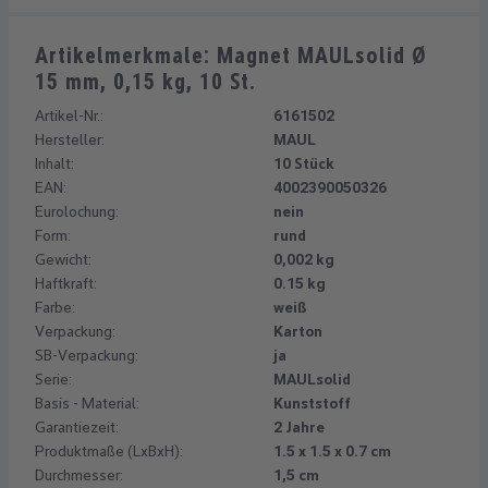
Artikelmerkmale: Magnet MAULsolid Ø
15 mm, 0,15 kg, 10 St.
Artikel-Nr.:
6161502
Hersteller:
MAUL
Inhalt:
10 Stück
EAN:
4002390050326
Eurolochung:
nein
Form:
rund
Gewicht:
0,002 kg
Haftkraft:
0.15 kg
Farbe:
weiß
Verpackung:
Karton
SB-Verpackung:
ja
Serie:
MAULsolid
Basis - Material:
Kunststoff
Garantiezeit:
2 Jahre
Produktmaße (LxBxH):
1.5 x 1.5 x 0.7 cm
Durchmesser:
1,5 cm