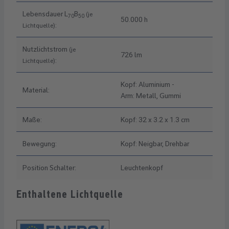
Lebensdauer L
B
(je
70
50
50.000 h
:
Lichtquelle)
Nutzlichtstrom
(je
726 lm
:
Lichtquelle)
Kopf: Aluminium -
Material:
Arm: Metall, Gummi
Maße:
Kopf: 32 x 3.2 x 1.3 cm
Bewegung:
Kopf: Neigbar, Drehbar
Position Schalter:
Leuchtenkopf
Enthaltene Lichtquelle