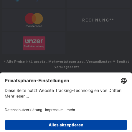
RECHNUNG**
* Alle Preise inkl. gesetzl. Mehrwertsteuer zzgl. Versandkosten ** Bonität
vorausgesetzt
Folgen Sie uns
© Jakob Maul GmbH,
Jakob-Maul-Str. 17, 64732 Bad König, Deutschland