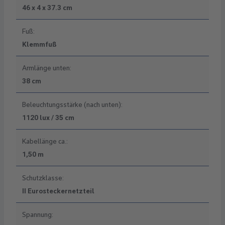
46 x 4 x 37.3 cm
Fuß:
Klemmfuß
Armlänge unten:
38 cm
Beleuchtungsstärke (nach unten):
1120 lux / 35 cm
Kabellänge ca.:
1,50 m
Schutzklasse:
II Eurosteckernetzteil
Spannung: