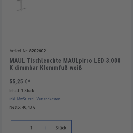
Artikel-Nr.:
8202602
MAUL Tischleuchte MAULpirro LED 3.000
K dimmbar Klemmfuß weiß
55,25 €*
Inhalt:
1 Stück
inkl. MwSt. zzgl. Versandkosten
Netto: 46,43 €
Produkt Anzahl: Gib den gewünschten Wert ein oder benutze di
Stück