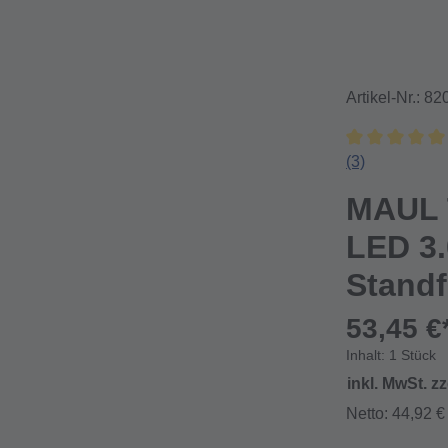
Artikel-Nr.:
82
Durchschnittl
(3)
MAUL 
LED 3.
Stand
53,45 €
Inhalt:
1 Stück
inkl. MwSt. z
Netto: 44,92 €