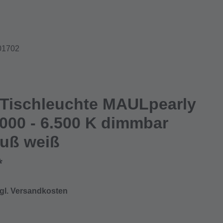
01702
iche Bewertung von 5 von 5 Sternen
Tischleuchte MAULpearly
000 - 6.500 K dimmbar
fuß weiß
*
zgl. Versandkosten