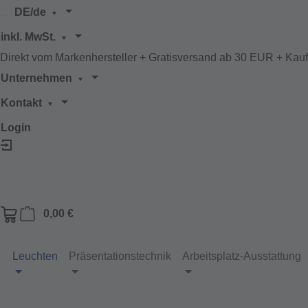
DE/de
m Hauptinhalt springen
Zur Suche springen
Zur Hauptnavigation springen
inkl. MwSt.
Direkt vom Markenhersteller + Gratisversand ab 30 EUR + Kau
Unternehmen
Kontakt
Login
Warenkorb enthält 0 Positionen. Der Gesamtwe
0,00 €
Leuchten
Präsentationstechnik
Arbeitsplatz-Ausstattung