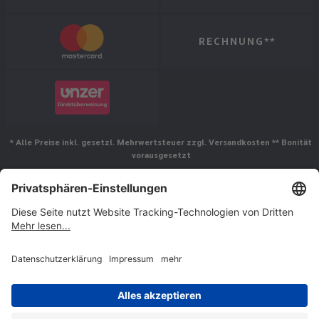
RECHNUNG**
* Alle Preise inkl. gesetzl. Mehrwertsteuer zzgl. Versandkosten ** Bonität
vorausgesetzt
Folgen Sie uns
© Jakob Maul GmbH,
Jakob-Maul-Str. 17, 64732 Bad König, Deutschland