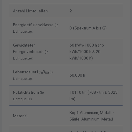
Anzahl Lichtquellen:
2
Energieeffizienzklasse
(je
D (Spektrum A bis G)
:
Lichtquelle)
Gewichteter
66 kWh/1000 h (46
Energieverbrauch
kWh/1000 h & 20
(je
:
kWh/1000 h)
Lichtquelle)
Lebensdauer L
B
(je
70
50
50.000 h
:
Lichtquelle)
Nutzlichtstrom
10110 lm (7087 lm & 3023
(je
:
lm)
Lichtquelle)
Kopf: Aluminium, Metall -
Material:
Säule: Aluminium, Metall