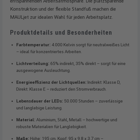
entspannenden Arbeitsatmosphäre. Die platzsparende
Konstruktion und der flexible Standfuß machen die
MAULjet zur idealen Wahl für jeden Arbeitsplatz.
Produktdetails und Besonderheiten
Farbtemperatur:
4.000 Kelvin sorgt für neutralweißes Licht
– ideal für konzentriertes Arbeiten.
Lichtverteilung:
65% indirekt, 35% direkt – sorgt für eine
ausgewogene Ausleuchtung.
Energieeffizienz der Lichtquellen:
Indirekt: Klasse D,
Direkt: Klasse E – reduziert den Stromverbrauch.
Lebensdauer der LEDs:
50.000 Stunden – zuverlässige
und langlebige Leistung.
Material:
Aluminium, Stahl, Metall – hochwertige und
robuste Materialien für Langlebigkeit.
Maße:
Höhe: 195 cm, Kopf: 95 x 9.8 x 3.7 cm –