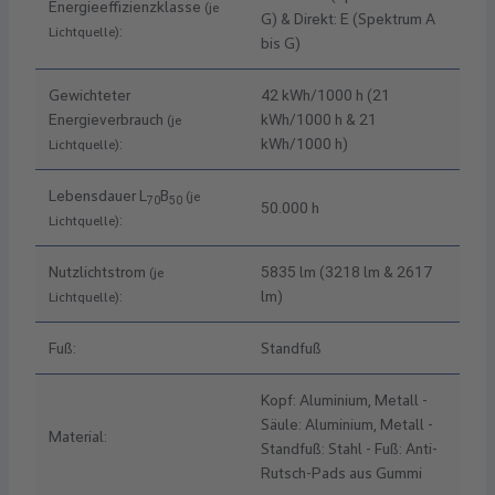
Energieeffizienzklasse
(je
G) & Direkt: E (Spektrum A
:
Lichtquelle)
bis G)
Gewichteter
42 kWh/1000 h (21
Energieverbrauch
kWh/1000 h & 21
(je
:
kWh/1000 h)
Lichtquelle)
Lebensdauer L
B
(je
70
50
50.000 h
:
Lichtquelle)
Nutzlichtstrom
5835 lm (3218 lm & 2617
(je
:
lm)
Lichtquelle)
Fuß:
Standfuß
Kopf: Aluminium, Metall -
Säule: Aluminium, Metall -
Material:
Standfuß: Stahl - Fuß: Anti-
Rutsch-Pads aus Gummi