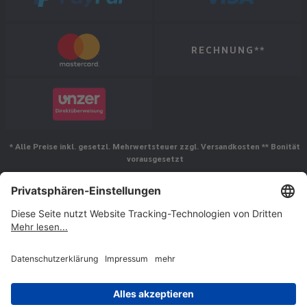
RECHNUNG**
* Alle Preise inkl. gesetzl. Mehrwertsteuer zzgl. Versandkosten ** Bonität
vorausgesetzt
Folgen Sie uns
© Jakob Maul GmbH,
Jakob-Maul-Str. 17, 64732 Bad König, Deutschland