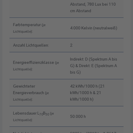
Abstand, 780 Lux bei 110
cm Abstand
Farbtemperatur
(je
4.000 Kelvin (neutralweiß)
:
Lichtquelle)
Anzahl Lichtquellen:
2
Indirekt: D (Spektrum A bis
Energieeffizienzklasse
(je
G) & Direkt: E (Spektrum A
:
Lichtquelle)
bis G)
Gewichteter
42 kWh/1000 h (21
Energieverbrauch
kWh/1000 h & 21
(je
:
kWh/1000 h)
Lichtquelle)
Lebensdauer L
B
(je
70
50
50.000 h
:
Lichtquelle)