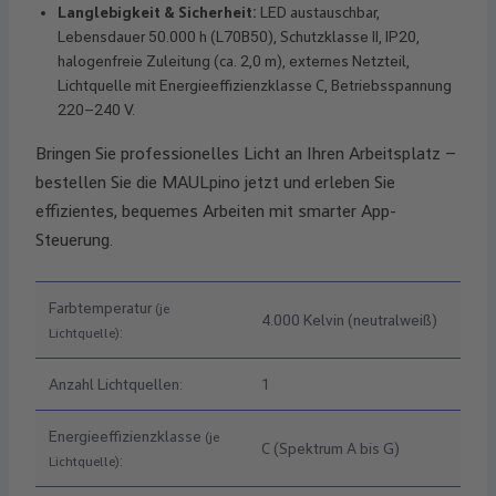
Langlebigkeit & Sicherheit:
LED austauschbar,
Lebensdauer 50.000 h (L70B50), Schutzklasse II, IP20,
halogenfreie Zuleitung (ca. 2,0 m), externes Netzteil,
Lichtquelle mit Energieeffizienzklasse C, Betriebsspannung
220–240 V.
Bringen Sie professionelles Licht an Ihren Arbeitsplatz –
bestellen Sie die MAULpino jetzt und erleben Sie
effizientes, bequemes Arbeiten mit smarter App-
Steuerung.
Farbtemperatur
(je
4.000 Kelvin (neutralweiß)
:
Lichtquelle)
Anzahl Lichtquellen:
1
Energieeffizienzklasse
(je
C (Spektrum A bis G)
:
Lichtquelle)