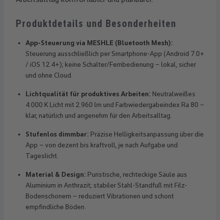
Produktdetails und Besonderheiten
App-Steuerung via MESHLE (Bluetooth Mesh):
Steuerung ausschließlich per Smartphone-App (Android 7.0+
/ iOS 12.4+); keine Schalter/Fernbedienung – lokal, sicher
und ohne Cloud.
Lichtqualität für produktives Arbeiten:
Neutralweißes
4.000 K Licht mit 2.960 lm und Farbwiedergabeindex Ra 80 –
klar, natürlich und angenehm für den Arbeitsalltag.
Stufenlos dimmbar:
Präzise Helligkeitsanpassung über die
App – von dezent bis kraftvoll, je nach Aufgabe und
Tageslicht.
Material & Design:
Puristische, rechteckige Säule aus
Aluminium in Anthrazit; stabiler Stahl-Standfuß mit Filz-
Bodenschonern – reduziert Vibrationen und schont
empfindliche Böden.