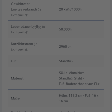
Gewichteter
Energieverbrauch
20 kWh/1000 h
(je
:
Lichtquelle)
Lebensdauer L
B
(je
70
50
50.000 h
:
Lichtquelle)
Nutzlichtstrom
(je
2960 lm
:
Lichtquelle)
Fuß:
Standfuß
Säule: Aluminium -
Material:
Standfuß: Stahl -
Fuß: Bodenschoner aus Filz
Höhe: 113,2 cm - Fuß: 16 x
Maße:
16 cm