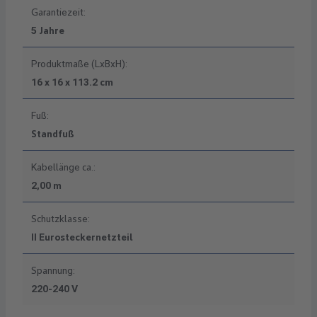
Garantiezeit:
5 Jahre
Produktmaße (LxBxH):
16 x 16 x 113.2 cm
Fuß:
Standfuß
Kabellänge ca.:
2,00 m
Schutzklasse:
II Eurosteckernetzteil
Spannung:
220-240 V