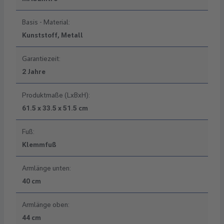
Basis - Material:
Kunststoff, Metall
Garantiezeit:
2 Jahre
Produktmaße (LxBxH):
61.5 x 33.5 x 51.5 cm
Fuß:
Klemmfuß
Armlänge unten:
40 cm
Armlänge oben:
44 cm