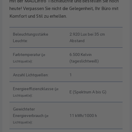
mit der MAULintro Tischleuchte und bestellen Sie noch
heute! Verpassen Sie nicht die Gelegenheit, Ihr Büro mit
Komfort und Stil zu erhellen.
Beleuchtungsstärke
2.920 Lux bei 35 cm
Leuchte:
Abstand
Farbtemperatur
6.500 Kelvin
(je
:
(tageslichtweiß)
Lichtquelle)
Anzahl Lichtquellen:
1
Energieeffizienzklasse
(je
E (Spektrum A bis G)
:
Lichtquelle)
Gewichteter
Energieverbrauch
11 kWh/1000 h
(je
:
Lichtquelle)