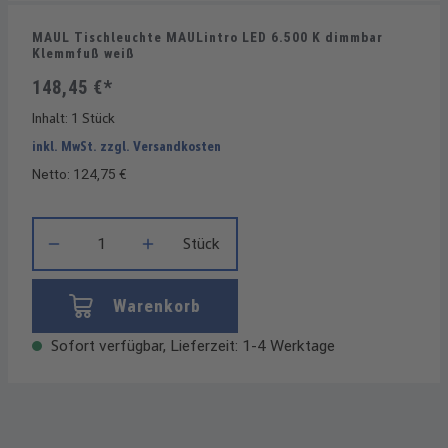
MAUL Tischleuchte MAULintro LED 6.500 K dimmbar
Klemmfuß weiß
148,45 €*
Inhalt:
1 Stück
inkl. MwSt. zzgl. Versandkosten
Netto: 124,75 €
Produkt Anzahl: Gib den gewünschten Wert ein oder benutze die
Stück
Warenkorb
Sofort verfügbar, Lieferzeit: 1-4 Werktage