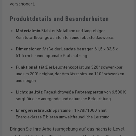
verschönert.
Produktdetails und Besonderheiten
Materialmix:
Stabiler Metallarm und langlebiger
Kunststoffkopf gewährleisten eine robuste Bauweise.
Dimensionen:
Maße der Leuchte betragen 61,5 x 33,5 x
51,5 cm für eine optimale Platznutzung.
Funktionalität:
Der Leuchtenkopf ist um 320° schwenkbar
und um 200° neigbar, der Arm lässt sich um 110° schwenken
und neigen.
Lichtqualität:
Tageslichtweiße Farbtemperatur von 6.500 K
sorgt für eine anregende und naturnahe Beleuchtung.
Energieverbrauch:
Sparsame 11 kWh/1000 h mit
Energieklasse E bieten umweltfreundliche Leistung.
Bringen Sie Ihre Arbeitsumgebung auf das nächste Level