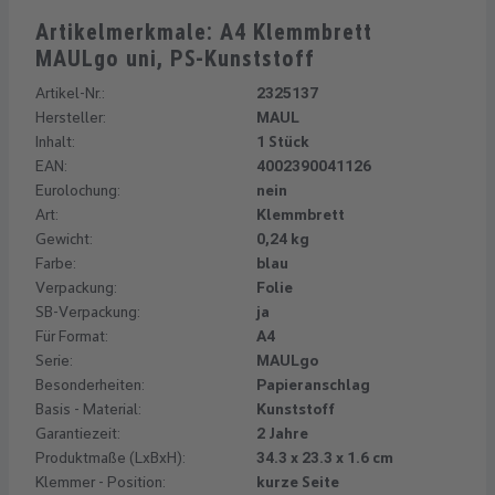
Artikelmerkmale: A4 Klemmbrett
MAULgo uni, PS-Kunststoff
Artikel-Nr.:
2325137
Hersteller:
MAUL
Inhalt:
1 Stück
EAN:
4002390041126
Eurolochung:
nein
Art:
Klemmbrett
Gewicht:
0,24 kg
Farbe:
blau
Verpackung:
Folie
SB-Verpackung:
ja
Für Format:
A4
Serie:
MAULgo
Besonderheiten:
Papieranschlag
Basis - Material:
Kunststoff
Garantiezeit:
2 Jahre
Produktmaße (LxBxH):
34.3 x 23.3 x 1.6 cm
Klemmer - Position:
kurze Seite