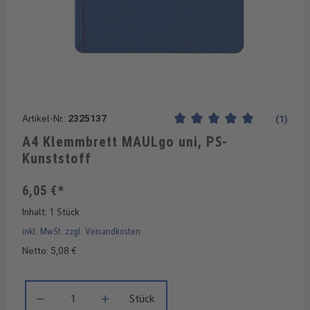
Artikel-Nr.:
2325137
(1)
Durchschnittliche Bewertung
A4 Klemmbrett MAULgo uni, PS-
Kunststoff
6,05 €*
Inhalt:
1 Stück
inkl. MwSt. zzgl. Versandkosten
Netto: 5,08 €
Produkt Anzahl: Gib den gewünschten Wert ein oder benutze di
Stück