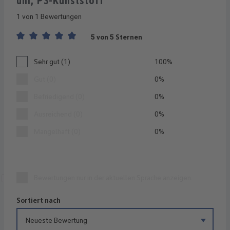
uni, PS-Kunststoff
1 von 1 Bewertungen
5 von 5 Sternen
Durchschnittliche Bewertung von 5 von 5 Sternen
Sehr gut (1)
100%
Gut (0)
0%
Befriedigend (0)
0%
Ausreichend (0)
0%
Mangelhaft (0)
0%
Bewertungen nur in der aktuellen Sprache anzeigen.
Sortiert nach