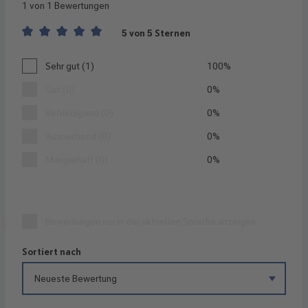
1 von 1 Bewertungen
5 von 5 Sternen
Durchschnittliche Bewertung von 5 von 5 Sternen
Sehr gut (1)
100%
Gut (0)
0%
Befriedigend (0)
0%
Ausreichend (0)
0%
Mangelhaft (0)
0%
Bewertungen nur in der aktuellen Sprache anzeigen.
Sortiert nach