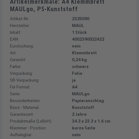
Artikelmerkmale: A4 Klemmbrett
MAULgo, PS-Kunststoff
Artikel-Nr.:
2325090
Hersteller:
MAUL
Inhalt:
1 Stück
EAN:
4002390022422
Eurolochung:
nein
Art:
Klemmbrett
Gewicht:
0,24 kg
Farbe:
schwarz
Verpackung:
Folie
SB-Verpackung:
ja
Für Format:
A4
Serie:
MAULgo
Besonderheiten:
Papieranschlag
Basis - Material:
Kunststoff
Garantiezeit:
2 Jahre
Produktmaße (LxBxH):
34.3 x 23.3 x 1.6 cm
Klemmer - Position:
kurze Seite
Aufhängbar:
nein