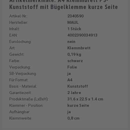
Artikelmerkmale: A4 Klemmbrett PS-
Kunststoff mit Bügelklemme kurze Seite
Artikel-Nr.:
2340590
Hersteller:
MAUL
Inhalt:
1 Stück
EAN:
4002390034913
Eurolochung:
nein
Art:
Klemmbrett
Gewicht:
0,19 kg
Farbe:
schwarz
Verpackung:
Folie
SB-Verpackung:
ja
Für Format:
A4
Basis - Material:
Kunststoff
Garantiezeit:
2 Jahre
Produktmaße (LxBxH):
31.6 x 22.5 x 1.4 cm
Klemmer - Position:
kurze Seite
Aufhängbar:
ja
Klemmweite:
0,8 cm