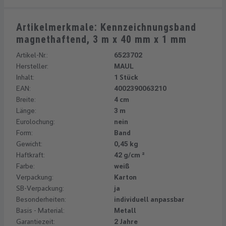
Artikelmerkmale: Kennzeichnungsband
magnethaftend, 3 m x 40 mm x 1 mm
Artikel-Nr.:
6523702
Hersteller:
MAUL
Inhalt:
1 Stück
EAN:
4002390063210
Breite:
4 cm
Länge:
3 m
Eurolochung:
nein
Form:
Band
Gewicht:
0,45 kg
Haftkraft:
42 g/cm ²
Farbe:
weiß
Verpackung:
Karton
SB-Verpackung:
ja
Besonderheiten:
individuell anpassbar
Basis - Material:
Metall
Garantiezeit:
2 Jahre