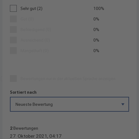
Durchschnittliche Bewertung von 5 von 5 Sternen
Sehr gut (2)
100%
Gut (0)
0%
Befriedigend (0)
0%
Ausreichend (0)
0%
Mangelhaft (0)
0%
Bewertungen nur in der aktuellen Sprache anzeigen.
Sortiert nach
2
Bewertungen
27. Oktober 2021, 04:17