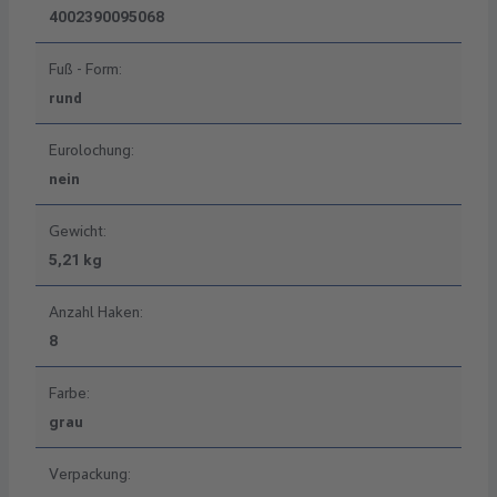
4002390095068
Fuß - Form:
rund
Eurolochung:
nein
Gewicht:
5,21 kg
Anzahl Haken:
8
Farbe:
grau
Verpackung: