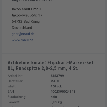
Angaben zum Hersteller
Jakob Maul GmbH
Jakob-Maul-Str. 17
64732 Bad König
Deutschland
gpsr@maul.de
www.maul.de
Artikelmerkmale: Flipchart-Marker-Set
XL, Rundspitze 2,0-2,5 mm, 4 St.
Artikel-Nr.:
6383799
Hersteller:
MAUL
Inhalt:
4 Stück
EAN:
4002390024341
Eurolochung:
nein
Gewicht:
0,02 kg