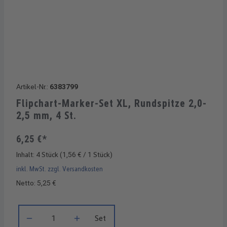
Artikel-Nr.:
6383799
Flipchart-Marker-Set XL, Rundspitze 2,0-
2,5 mm, 4 St.
6,25 €*
Inhalt:
4 Stück
(1,56 € / 1 Stück)
inkl. MwSt. zzgl. Versandkosten
Netto: 5,25 €
Produkt Anzahl: Gib den gewünschten Wert ein oder benutze di
Set